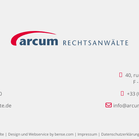
40, r
F 
0
+33 (
te.de
info@arcu
te | Design und Webservice by
bense.com
|
Impressum
|
Datenschutzerklärun