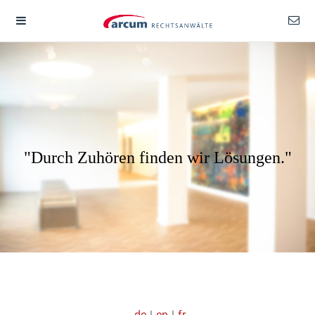
"Durch Zuhören finden wir Lösungen."
de
|
en
|
fr